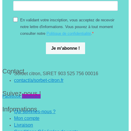
En validant votre inscription, vous acceptez de recevoir
notre lettre d'informations. Vous pouvez à tout moment
consulter notre
Politique de confidentialité
.
Je m'abonne !
Contact
Sorbet citron, SIRET 903 525 756 00016
contact/a/sorbet-citron.fr
Suivez-nous !
Facebook
Instagram
Informations
Qui sommes-nous ?
Mon compte
Livraison