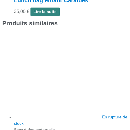
Lunch bag enfant Caraïbes
35,00
€
Lire la suite
Produits similaires
En rupture de
stock
Sacs à dos maternelle