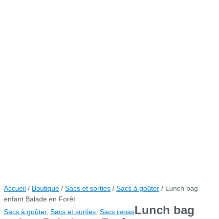
Accueil
/
Boutique
/
Sacs et sorties
/
Sacs à goûter
/ Lunch bag
enfant Balade en Forêt
Lunch bag
Sacs à goûter
,
Sacs et sorties
,
Sacs repas