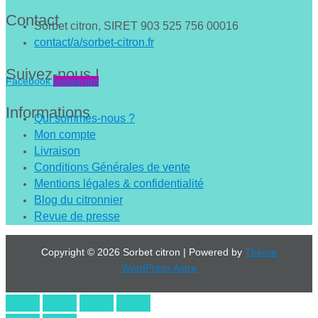
Contact
Sorbet citron, SIRET 903 525 756 00016
contact/a/sorbet-citron.fr
Suivez-nous !
Facebook
Instagram
Informations
Qui sommes-nous ?
Mon compte
Livraison
Conditions Générales de vente
Mentions légales & confidentialité
Blog du citronnier
Revue de presse
Copyright © 2026 Sorbet citron | Powered by
Thème
WordPress Astra