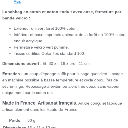
Avis
Lunchbag en coton et coton enduit avec anse, fermeture par
bande velcro :
Extérieur uni vert forêt 100% coton.
Intérieur et base imprimés animaux de la forêt en 100% coton
enduit acrylique.
Fermeture velcro vert pomme.
Tissus certifiés Oeko-Tex standard 100.
Dimensions ouvert :
ht. 30 x l. 16 x prof. 11 cm
Entretien :
un coup d’éponge suffit pour l’usage quotidien. Lavage
en machine possible à basse température et cycle doux. Pas de
sèche-linge. Repassage à éviter, ou alors très doux, sans vapeur,
uniquement sur le coton uni.
Made in France
.
Artisanat français
.
Article conçu et fabriqué
artisanalement dans les Hauts-de-France.
Poids
80 g
Dimensions
16 × 11 × 30 cm