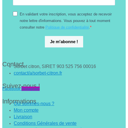
En validant votre inscription, vous acceptez de recevoir
notre lettre d'informations. Vous pouvez à tout moment
consulter notre
Politique de confidentialité
.
Je m'abonne !
Contact
Sorbet citron, SIRET 903 525 756 00016
contact/a/sorbet-citron.fr
Suivez-nous !
Facebook
Instagram
Informations
Qui sommes-nous ?
Mon compte
Livraison
Conditions Générales de vente